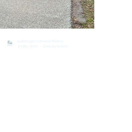
Leïla Dog&Cat French Riviera
13 déc. 2024
2 min de lecture
Comment choisir un dog sitter
de confiance pour votre chien
sur la Côte d'Azur ?
1. L’expérience et les qualifications du dog sitter Le
dog sitter expérimenté saura répondre aux besoins
spécifiques de votre chien....